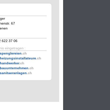
ger
nenstr. 67
tenen
2 622 37 06
is eingetragen :
spenglereien
.ch
heizungsinstallateure
.ch
handwerker
.ch
bauunternehmen
.ch
sanitaeranlagen
.ch