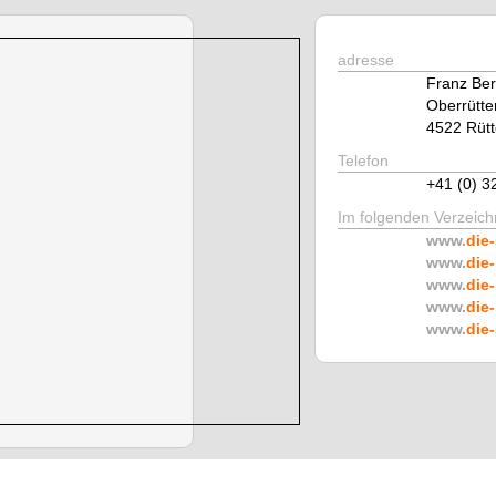
adresse
Franz Ber
Oberrütte
4522 Rüt
Telefon
+41 (0) 3
Im folgenden Verzeichn
www.
die-
www.
die-
www.
die-
www.
die-
www.
die-