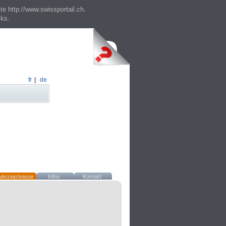
te http://www.swissportail.ch.
cks.
fr
|
de
Verzeichnisse
Infos
Kontakt